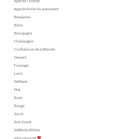
Apéritif / Entrée
Apprendre le vin autrement
Beaujolais
Blanc
Bourgogne
Champagne
Confidences de la Blonde
Dessert
Fromage
Loire
Pétillant
Plat
Rosé
Rouge
Sucré
Sud-Ouest
Vallée du Rhône
Vins coups de