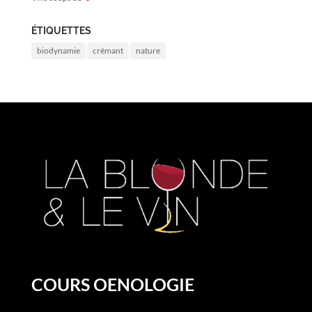
ÉTIQUETTES
biodynamie
crémant
nature
COURS OENOLOGIE