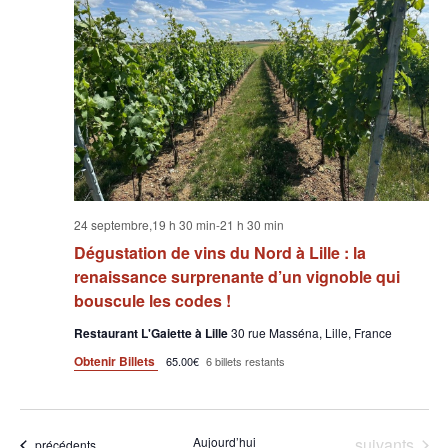
24 septembre,19 h 30 min
-
21 h 30 min
Dégustation de vins du Nord à Lille : la
renaissance surprenante d’un vignoble qui
bouscule les codes !
Restaurant L'Gaiette à Lille
30 rue Masséna, Lille, France
Obtenir Billets
65.00€
6 billets restants
Évènements
Aujourd’hui
suivants
Évènements
précédents