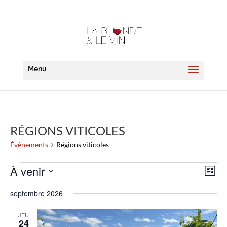
RÉGIONS VITICOLES
Évènements
Régions viticoles
ÉVÈNEMENTS
NAVI
NAV
À venir
Liste
DE
PAR
VUE
Sélectionnez
CON
septembre 2026
ÉVÈ
une
date.
JEU
24