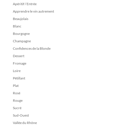
Apéritif / Entrée
Apprendre le vin autrement
Beaujolais
Blanc
Bourgogne
Champagne
Confidences de la Blonde
Dessert
Fromage
Loire
Pétillant
Plat
Rosé
Rouge
Sucré
Sud-Ouest
Vallée du Rhône