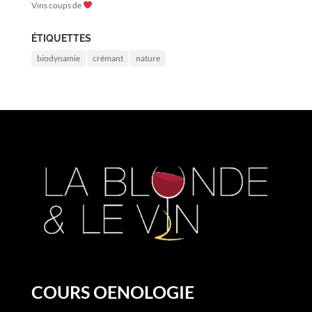
Vins coups de
ÉTIQUETTES
biodynamie
crémant
nature
COURS OENOLOGIE