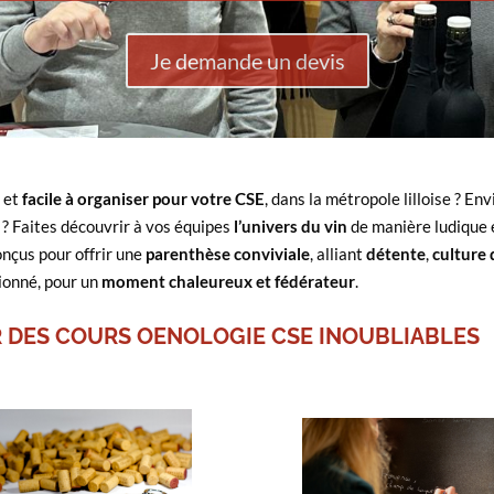
Je demande un devis
e
et
facile à organiser pour votre CSE
, dans la métropole lilloise ? E
 ? Faites découvrir à vos équipes
l’univers du vin
de manière ludique e
nçus pour offrir une
parenthèse conviviale
, alliant
détente
,
culture 
sionné, pour un
moment chaleureux et fédérateur
.
 DES COURS OENOLOGIE CSE INOUBLIABLES
10 séances pour
progresser en œnologie.
Un thème en tête ou une
pour
parcours complet
U
idée originale ? Nous
approfondir ses
et
acquér
adaptons nos ateliers pour
connaissances en
épondre à vos envies, avec
, à son rythme. De
œnologi