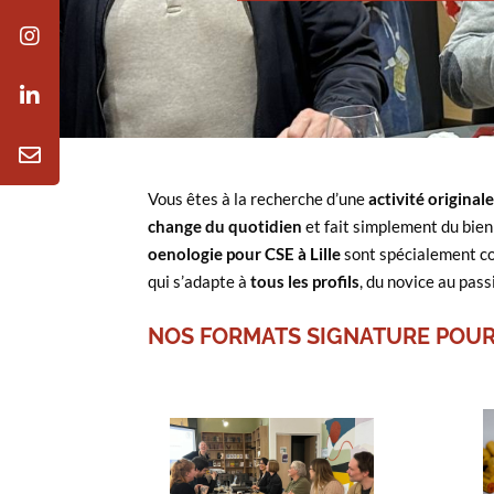
Vous êtes à la recherche d’une
activité original
change du quotidien
et fait simplement du bien
oenologie pour CSE à Lille
sont spécialement co
qui s’adapte à
tous les profils
, du novice au pas
NOS FORMATS SIGNATURE POUR
Chaque atelier explore un
thème précis : région,
cépage, couleur, accord
mets et vins, etc . Une
dégustation guidée, vivante
et accessible pour découvrir
r