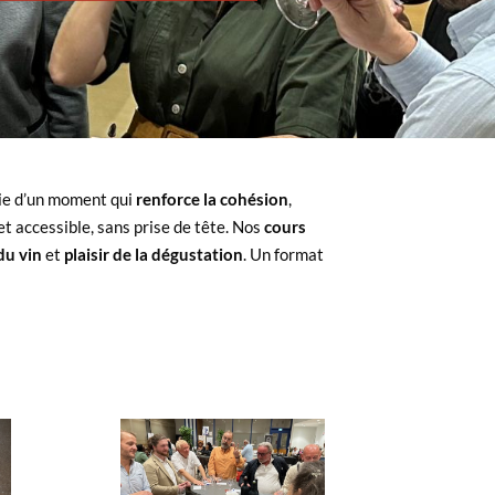
nvie d’un moment qui
renforce la cohésion
,
t accessible, sans prise de tête. Nos
cours
du vin
et
plaisir de la dégustation
. Un format
et
cours d’oenologie
Nos
ateliers autour du vin et de
la bière s’intègrent
temps
facilement à vos
n
:
forts
ir
,
Journée bien-être
repas
,
afterwork
,
séminaire
e