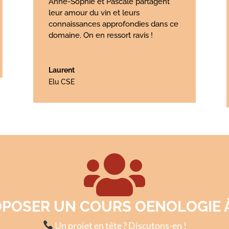
Anne-Sophie et Pascale partagent
leur amour du vin et leurs
connaissances approfondies dans ce
domaine. On en ressort ravis !
Laurent
Elu CSE

OPOSER UN COURS OENOLOGIE À
Un projet en tête ? Discutons-en !