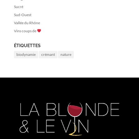
Sucré
Sud-Ouest
Vallée du Rhône
Vins coups de
ÉTIQUETTES
biodynamie
crémant
nature