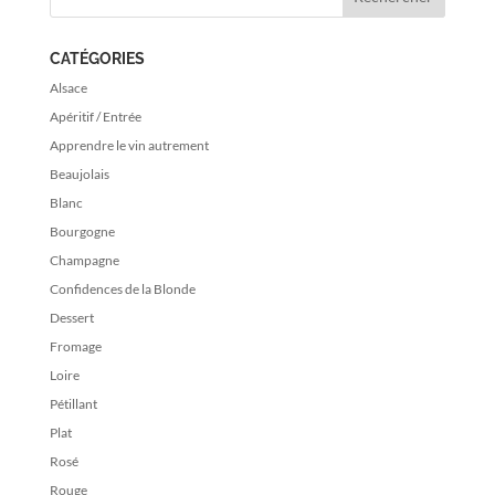
CATÉGORIES
Alsace
Apéritif / Entrée
Apprendre le vin autrement
Beaujolais
Blanc
Bourgogne
Champagne
Confidences de la Blonde
Dessert
Fromage
Loire
Pétillant
Plat
Rosé
Rouge