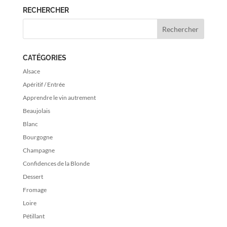
RECHERCHER
CATÉGORIES
Alsace
Apéritif / Entrée
Apprendre le vin autrement
Beaujolais
Blanc
Bourgogne
Champagne
Confidences de la Blonde
Dessert
Fromage
Loire
Pétillant