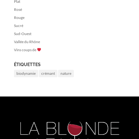
Plat
Rosé
Rouge
Sucré
Sud-Ouest
Vallée du Rhône
Vins coups de
ÉTIQUETTES
biodynamie
crémant
nature