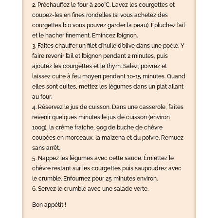
2. Préchauffez le four à 200°C. Lavez les courgettes et
coupez-les en fines rondelles (si vous achetez des
courgettes bio vous pouvez garder la peau). Épluchez l’ail
et le hacher finement. Emincez l’oignon.
3. Faites chauffer un filet d’huile d’olive dans une poêle. Y
faire revenir l’ail et l’oignon pendant 2 minutes, puis
ajoutez les courgettes et le thym. Salez, poivrez et
laissez cuire à feu moyen pendant 10-15 minutes. Quand
elles sont cuites, mettez les légumes dans un plat allant
au four.
4.
Réservez le jus de cuisson. Dans une casserole, faites
revenir quelques minutes le jus de cuisson (environ
100g), la crème fraiche, 90g de buche de chèvre
coupées en morceaux, la maizena et du poivre. Remuez
sans arrêt.
5.
Nappez les légumes avec cette sauce.
Émiettez le
chèvre restant sur les courgettes puis saupoudrez avec
le crumble. Enfournez pour 25 minutes environ.
6. Servez le crumble avec une salade verte.
Bon appétit !