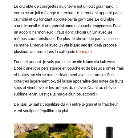
Le crumble de courgettes au chèvre est un plat gourmand, il
combine un joli mélange de texture : du croquant apporté par le
crumble et du fondant apporté par la garniture. Le crumble
a
une
intensité
et une
persistance
en bouche
moyennes
. Pour
un accord harmonieux, il faut donc choisir un vin avec les
mêmes caractéristiques. De plus, le chèvre, de part sa finesse,
se marie à merveille avec un
vin blanc sec
(j’ai déjà proposé
plusieurs accords dans la catégorie
fromage
).
Pour cet accord, je suis partie sur un
vin blanc du Luberon
.
Doté d’une jolie persistance en bouche et de beaux arômes frais
et fruités, ce vin se marie idéalement avec le crumble. Son
côté
très légèrement oxydé laisse apparaître des notes de fruits
secs
et vient révéler les arômes du chèvre. Quant au chèvre, il
sublime le vin. C’est ça la magie d’un bel accord !
De plus, le parfait équilibre du vin entre le gras et la fraîcheur
vient souligner l’équilibre du plat.