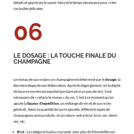
détails et appréciez le savoir-faire et le temps nécessaire pour créer
ces bulles délicates.
06
LE DOSAGE : LA TOUCHE FINALE DU
CHAMPAGNE
Le niveau de sucre dans un champagne est déterminé par le
dosage
, la
dernière étape de son élaboration. Après le dégorgement, où le dépôt
de levures mortes est expulsé (perdant ainsi un peu de vin), il est
nécessaire de « refaire le niveau » du vin. C’est à ce moment qu’on
ajoute la
liqueur d’expédition
, un mélange de vin et de sucre (en
général). Selon la quantité de sucre ajoutée, différents types de
champagnes sont produits : brut nature, extra-brut, brut, sec, demi-
sec, etc.
Brut
: La catégorie la plus courante, avec plus de 8 bouteilles sur