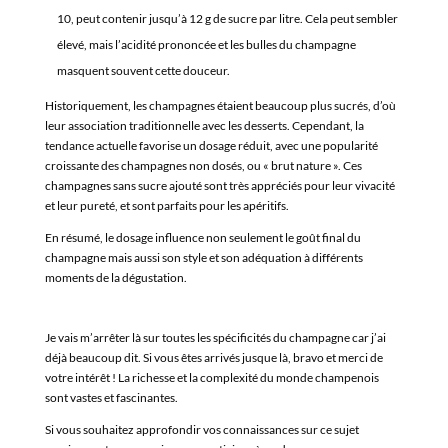
10, peut contenir jusqu’à 12 g de sucre par litre. Cela peut sembler
élevé, mais l’acidité prononcée et les bulles du champagne
masquent souvent cette douceur.
Historiquement, les champagnes étaient beaucoup plus sucrés, d’où
leur association traditionnelle avec les desserts. Cependant, la
tendance actuelle favorise un dosage réduit, avec une popularité
croissante des champagnes non dosés, ou « brut nature ». Ces
champagnes sans sucre ajouté sont très appréciés pour leur vivacité
et leur pureté, et sont parfaits pour les apéritifs.
En résumé, le dosage influence non seulement le goût final du
champagne mais aussi son style et son adéquation à différents
moments de la dégustation.
Je vais m’arrêter là sur toutes les spécificités du champagne car j’ai
déjà beaucoup dit. Si vous êtes arrivés jusque là, bravo et merci de
votre intérêt ! La richesse et la complexité du monde champenois
sont vastes et fascinantes.
Si vous souhaitez approfondir vos connaissances sur ce sujet