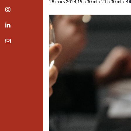
49
28 mars 2024,19 h 30 min
-
21 h 30 min