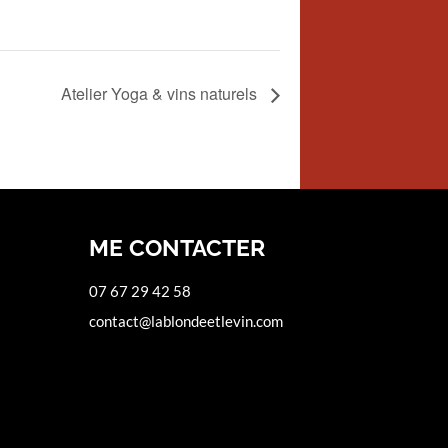
Atelier Yoga & vins naturels
ME CONTACTER
07 67 29 42 58
contact@lablondeetlevin.com