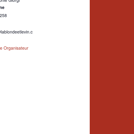
hie Giorgi
ne
258
lablondeetlevin.c
ite Organisateur