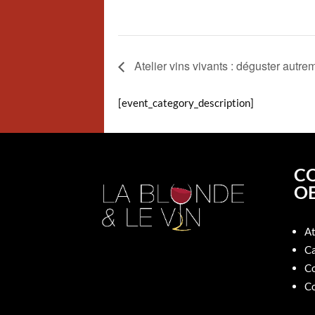
Atelier vins vivants : déguster autre
[event_category_description]
C
O
At
Ca
Co
Co