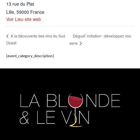
13 rue du Plat
Lille
,
59000
France
Voir Lieu site web
Dégust’ initiation : développez vos
A la découverte des vins du Sud
Ouest
sens
[event_category_description]