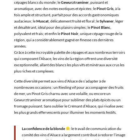
cépages blancs du monde ; le
Gewurztraminer
, puissant et
aromatique, avec des notes exotiques et épicées ; le
Pinot Gris
, à la
fois ample et structuré, parfait pour des accords gastronomiques
audacieux ; le
Muscat
, délicatement fruité et floral ; le
Sylvaner
, léger
et désaltérant, idéal pour des plaisirs simples ; le
Pinot Blanc
,
polyvalent et frais ; et enfin le
Pinot Noir
, unique cépage rouge de la
région, qui a considérablement gagné en finesse ces dernières
années.
Grâce à cette incroyable palette de cépages et aux nombreux terroirs
qui composent l’Alsace, les vins de la région offrent une diversité
exceptionnelle, allant des blancs les plus vifs et minéraux aux crus les
plus riches et complexes.
Cette diversité permet aux vins d’Alsace de s’adapter à de
nombreuses occasions : un Riesling vif pour accompagner des fruits
de mer, un Pinot Gris charnu avec une volaille, ou encore un
Gewurztraminer aromatique pour sublimer des plats épicés ou un
fromage puissant. Sans oublier le Crémant d’Alsace, qui rivalise avec
les plus grands effervescents pour illuminer les moments festifs.
La confidence de la blonde
: le travail de communication du
comité des vins d’Alsace a largement contribué à redorer l’image