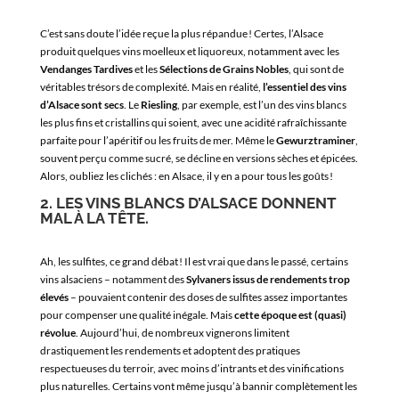
C’est sans doute l’idée reçue la plus répandue ! Certes, l’Alsace
produit quelques vins moelleux et liquoreux, notamment avec les
Vendanges Tardives
et les
Sélections de Grains Nobles
, qui sont de
véritables trésors de complexité. Mais en réalité,
l’essentiel des vins
d’Alsace sont secs
. Le
Riesling
, par exemple, est l’un des vins blancs
les plus fins et cristallins qui soient, avec une acidité rafraîchissante
parfaite pour l’apéritif ou les fruits de mer. Même le
Gewurztraminer
,
souvent perçu comme sucré, se décline en versions sèches et épicées.
Alors, oubliez les clichés : en Alsace, il y en a pour tous les goûts !
2. LES VINS BLANCS D’ALSACE DONNENT
MAL À LA TÊTE.
Ah, les sulfites, ce grand débat ! Il est vrai que dans le passé, certains
vins alsaciens – notamment des
Sylvaners issus de rendements trop
élevés
– pouvaient contenir des doses de sulfites assez importantes
pour compenser une qualité inégale. Mais
cette époque est (quasi)
révolue
. Aujourd’hui, de nombreux vignerons limitent
drastiquement les rendements et adoptent des pratiques
respectueuses du terroir, avec moins d’intrants et des vinifications
plus naturelles. Certains vont même jusqu’à bannir complètement les