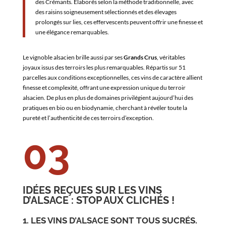
des Crémants. Élaborés selon la méthode traditionnelle, avec
des raisins soigneusement sélectionnés et des élevages
prolongés sur lies, ces effervescents peuvent offrir une finesse et
une élégance remarquables.
Le vignoble alsacien brille aussi par ses
Grands Crus
, véritables
joyaux issus des terroirs les plus remarquables. Répartis sur 51
parcelles aux conditions exceptionnelles, ces vins de caractère allient
finesse et complexité, offrant une expression unique du terroir
alsacien. De plus en plus de domaines privilégient aujourd’hui des
pratiques en bio ou en biodynamie, cherchant à révéler toute la
pureté et l’authenticité de ces terroirs d’exception.
03
IDÉES REÇUES SUR LES VINS
D’ALSACE : STOP AUX CLICHÉS !
1. LES VINS D’ALSACE SONT TOUS SUCRÉS.