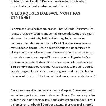
sulfites ajoutés. Résultat ? Des vins plus digestes, vivants, et qui
respectent autant votre palais que votre bien-être.
3. LES ROUGES D’ALSACE N’ONT PAS
D’INTÉRÊT.
Longtemps à la traîne face aux grands Pinot Noirs de Bourgogne, les
rouges d’Alsace ont connu une véritable révolution. Autrefois légers
et souvent inconsistants, ils étaient loin d’égaler leurs cousins
bourguignons. Mais aujourd’hui,
le Pinot Noir alsacien a gagné en
maturité et en finesse
. Grâce à des vinifications plus précises, des
élevages mieux maîtrisés et une meilleure sélection des parcelles, on
trouve désormais des rouges d’Alsace profonds, élégants et même
taillés pour la garde. Certains Grands Crus, comme le
Kirchberg de
Barr ou le Hengst
, prouvent que l’Alsace peut aussi produire de très
grands rouges. Alors, si vous n’avez pas goûté un Pinot Noir alsacien
récemment, il est peut-être temps de lui donner une seconde chance !
Alors, prêts à redécouvrir les vins d’
Alsace
? A pied, à vélo ou en auto,
vous n’avez qu’à suivre la route des vins d’Alsace. Que vous soyez fan
de blanc sec, d’un petit moelleux pour le dessert ou même de bulles, il
y a forcément une bouteille qui vous attend. Et croyez-moi, une fois