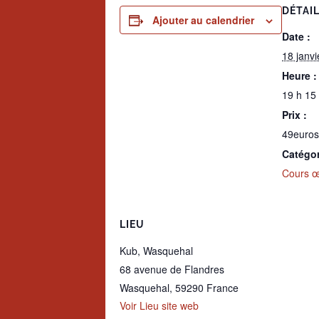
DÉTAI
Ajouter au calendrier
Date :
18 janv
Heure :
19 h 15
Prix :
49euros
Catégo
Cours œn
LIEU
Kub, Wasquehal
68 avenue de Flandres
Wasquehal
,
59290
France
Voir Lieu site web