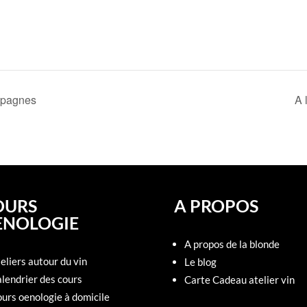
ampagnes
A 
OURS
A PROPOS
ENOLOGIE
A propos de la blonde
eliers autour du vin
Le blog
lendrier des cours
Carte Cadeau atelier vin
urs oenologie à domicile