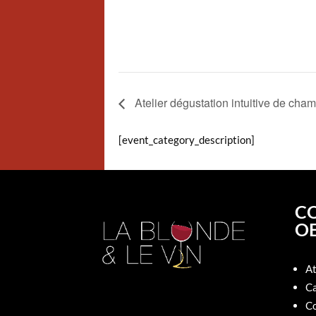
Atelier dégustation intuitive de ch
[event_category_description]
C
O
At
Ca
Co