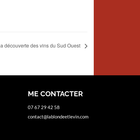
la découverte des vins du Sud Ouest
ME CONTACTER
07 67 29 42 58
contact@lablondeetlevin.com