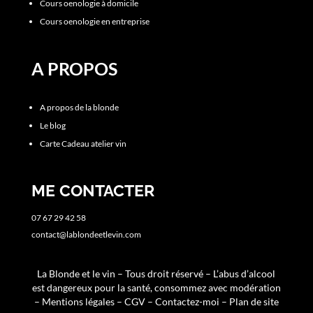
Cours oenologie à domicile
Cours oenologie en entreprise
A PROPOS
A propos de la blonde
Le blog
Carte Cadeau atelier vin
ME CONTACTER
07 67 29 42 58
contact@lablondeetlevin.com
La Blonde et le vin – Tous droit réservé – L’abus d’alcool
est dangereux pour la santé, consommez avec modération
–
Mentions légales
–
CGV
–
Contactez-moi
–
Plan de site