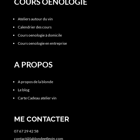
COURS OENOLOGIE
Ateliers autour du vin
Calendrier des cours
Cours oenologie à domicile
Cours oenologie en entreprise
A PROPOS
A propos de la blonde
Le blog
Carte Cadeau atelier vin
ME CONTACTER
07 67 29 42 58
contact@lablondeetlevin.com