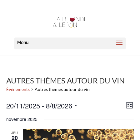
AUTRES THÈMES AUTOUR DU VIN
Évènements
Autres thèmes autour du vin
ÉVÈNEMENTS
NAVI
NAV
20/11/2025
 - 
8/8/2026
Liste
DE
PAR
VUE
Sélectionnez
CON
novembre 2025
ÉVÈ
une
date.
JEU
20