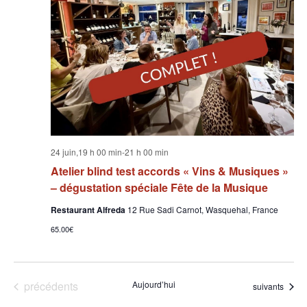
24 juin,19 h 00 min
-
21 h 00 min
Atelier blind test accords « Vins & Musiques »
– dégustation spéciale Fête de la Musique
Restaurant Alfreda
12 Rue Sadi Carnot, Wasquehal, France
65.00€
Évènements
précédents
Aujourd’hui
Évènements
suivants