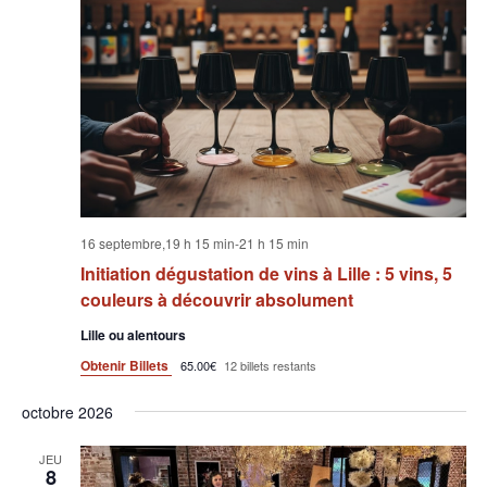
16 septembre,19 h 15 min
-
21 h 15 min
Initiation dégustation de vins à Lille : 5 vins, 5
couleurs à découvrir absolument
Lille ou alentours
Obtenir Billets
65.00€
12 billets restants
octobre 2026
JEU
8