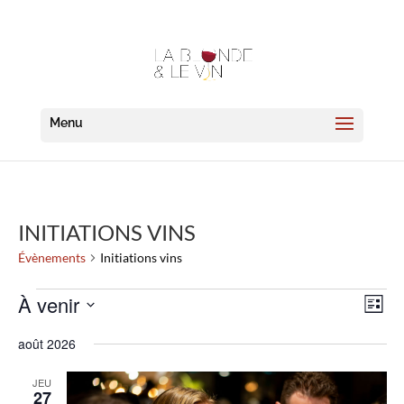
INITIATIONS VINS
Évènements
Initiations vins
ÉVÈNEMENTS
NAVI
NAV
À venir
Liste
DE
PAR
VUE
Sélectionnez
CON
août 2026
ÉVÈ
une
date.
JEU
27