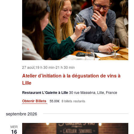
27 août,19 h 30 min
-
21 h 30 min
Atelier d’initiation à la dégustation de vins à
Lille
Restaurant L'Gaiette à Lille
30 rue Masséna, Lille, France
Obtenir Billets
55.00€
8 billets restants
septembre 2026
MER
16